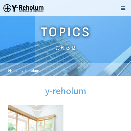
TOPICS
お知らせ
y-reholum
y-reholum